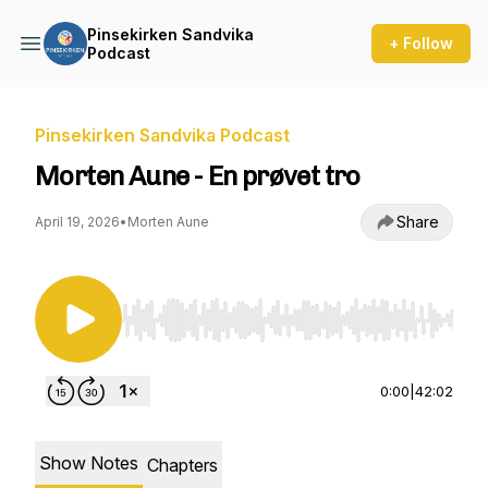
Pinsekirken Sandvika
+ Follow
Podcast
Pinsekirken Sandvika Podcast
Morten Aune - En prøvet tro
Share
April 19, 2026
•
Morten Aune
Use Left/Right to seek, Home/End to jump to st
0:00
|
42:02
Show Notes
Chapters