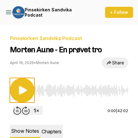
Pinsekirken Sandvika
+ Follow
Podcast
Pinsekirken Sandvika Podcast
Morten Aune - En prøvet tro
Share
April 19, 2026
•
Morten Aune
Use Left/Right to seek, Home/End to jump to st
0:00
|
42:02
Show Notes
Chapters